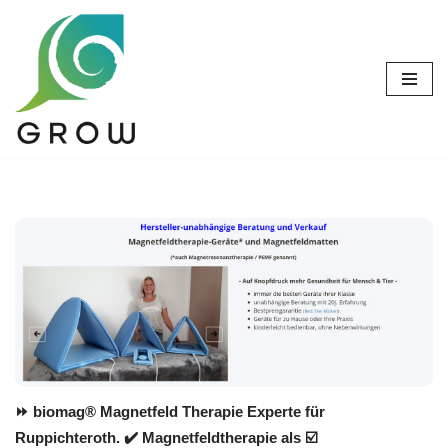
Zum
Inhalt
springen
⏩ biomag® Magnetfeld Therapie Experte für
Ruppichteroth. ✔️ Magnetfeldtherapie als ☑️