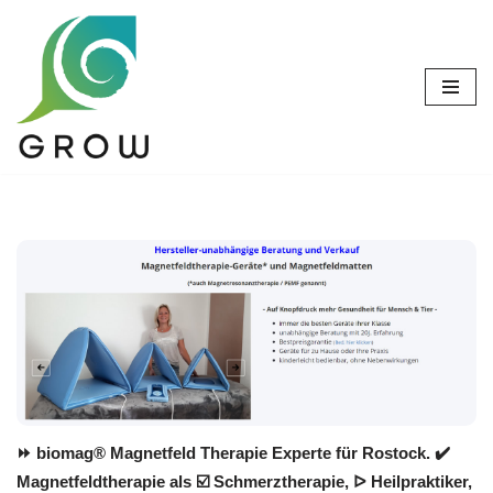
Zum
Inhalt
springen
⏩ biomag® Magnetfeld Therapie Experte für Rostock. ✔️
Magnetfeldtherapie als ☑️ Schmerztherapie, ᐅ Heilpraktiker,