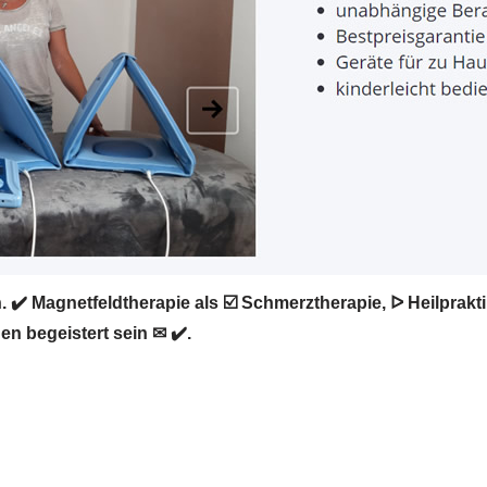
✔️ Magnetfeldtherapie als ☑️ Schmerztherapie, ᐅ Heilprak
en begeistert sein ✉ ✔️.