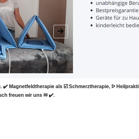
 ✔️ Magnetfeldtherapie als ☑️ Schmerztherapie, ᐅ Heilprak
uch freuen wir uns ✉ ✔️.