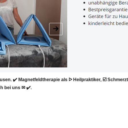
sen. ✔️ Magnetfeldtherapie als ᐅ Heilpraktiker, ☑️ Schmer
h bei uns ✉ ✔️.