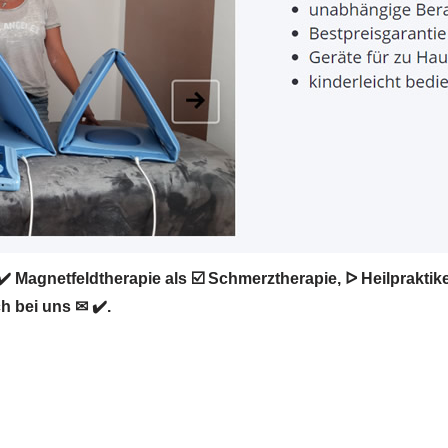
️ Magnetfeldtherapie als ☑️ Schmerztherapie, ᐅ Heilprakti
h bei uns ✉ ✔️.