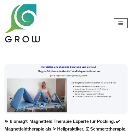
Zum
Inhalt
springen
⏩ biomag® Magnetfeld Therapie Experte für Pocking. ✔️
Magnetfeldtherapie als ᐅ Heilpraktiker, ☑️ Schmerztherapie,