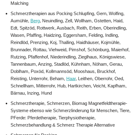
Malching
Schmerztherapien aus Pocking Schlupfing, Gern, Wolfing,
Aumühle,
Berg
, Neuindling, Zell, Wollham, Gstetten, Haid,
Edt, Spitzöd, Rottwerk, Ausbach, Reith, Erben, Oberindling,
Wasen, Pfaffing, Haidzing, Eggersham, Felding, Indling,
Reindlöd, Prenzing, Koj, Thalling, Haidhäuser, Kojmühle,
Brunnader, Rottau, Viehweid, Pimshof, Schönburg, Maierhof,
Rutzing, Pfaffenhof, Niederindling, Zieglhaus, Königswiese,
Tannenbaum, Anzing, Stadlöd, Kühnham, Nöham, Gerau,
Doblham, Poxöd, Kollmannsöd, Mooshaus, Bruckhof,
Reisting, Unterrohr, Beham,
Haar
, Leithen, Oberrohr, Oed,
Schnellham, Mitterrohr, Hub, Hartkirchen, Veicht, Kapfham,
Bärnau, Inzing, Hund
Schmerztherapie, Schmerzen, Biomag Magnetfeldtherapie-
Systeme ebenso wie Schmerzlinderung für Menschen, Tiere,
PFerde: Pferdetherapie, Tierphysiotherapie,
Schmerzbehandlung & Schmerz Therapie Alternative