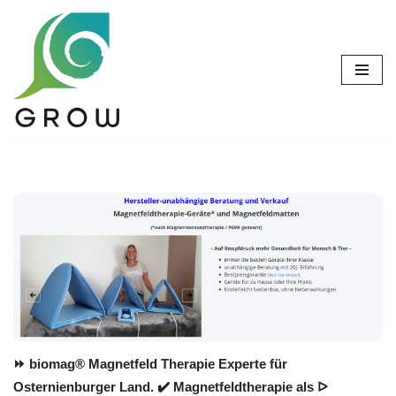
Zum
Inhalt
springen
⏩ biomag® Magnetfeld Therapie Experte für
Osternienburger Land. ✔️ Magnetfeldtherapie als ᐅ