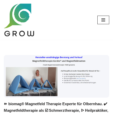
Zum
Inhalt
springen
⏩ biomag® Magnetfeld Therapie Experte für Olbernhau. ✔️
Magnetfeldtherapie als ☑️ Schmerztherapie, ᐅ Heilpraktiker,