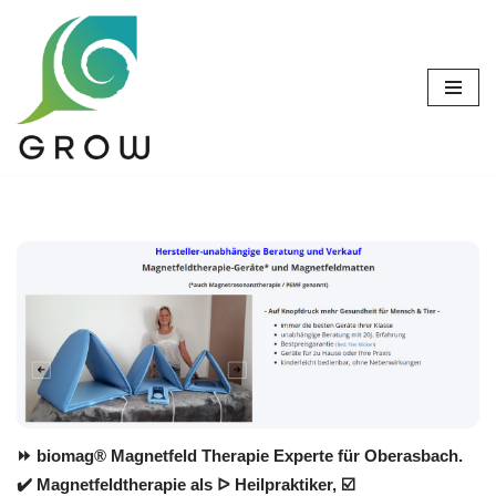
Zum
Inhalt
springen
⏩ biomag® Magnetfeld Therapie Experte für Oberasbach.
✔️ Magnetfeldtherapie als ᐅ Heilpraktiker, ☑️