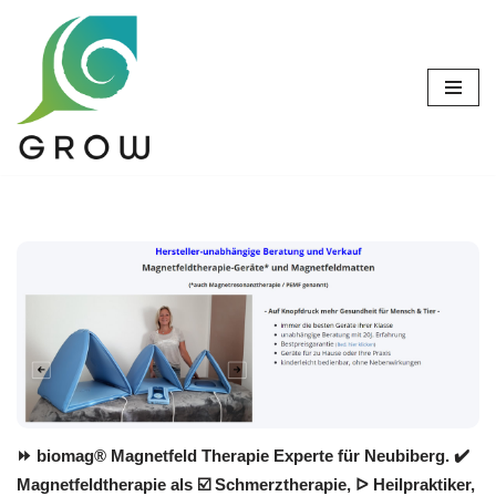
Zum
Inhalt
springen
⏩ biomag® Magnetfeld Therapie Experte für Neubiberg. ✔️
Magnetfeldtherapie als ☑️ Schmerztherapie, ᐅ Heilpraktiker,