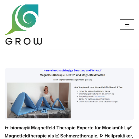
Zum
Inhalt
springen
⏩ biomag® Magnetfeld Therapie Experte für Möckmühl. ✔️
Magnetfeldtherapie als ☑️ Schmerztherapie, ᐅ Heilpraktiker,