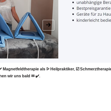
️ Magnetfeldtherapie als ᐅ Heilpraktiker, ☑️ Schmerzthera
hen wir uns bald ✉ ✔️.