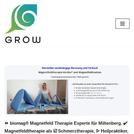
Zum
Inhalt
springen
⏩ biomag® Magnetfeld Therapie Experte für Miltenberg. ✔️
Magnetfeldtherapie als ☑️ Schmerztherapie, ᐅ Heilpraktiker,