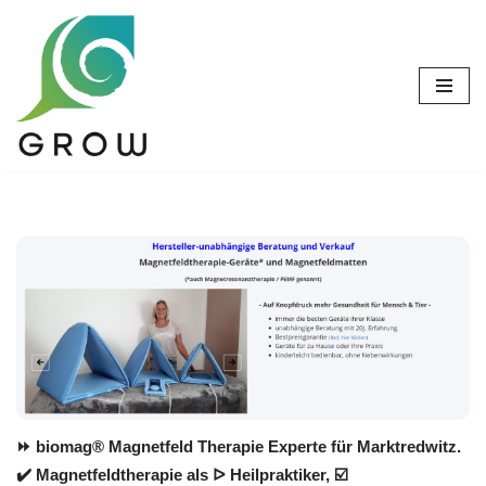
Zum
Inhalt
springen
⏩ biomag® Magnetfeld Therapie Experte für Marktredwitz.
✔️ Magnetfeldtherapie als ᐅ Heilpraktiker, ☑️