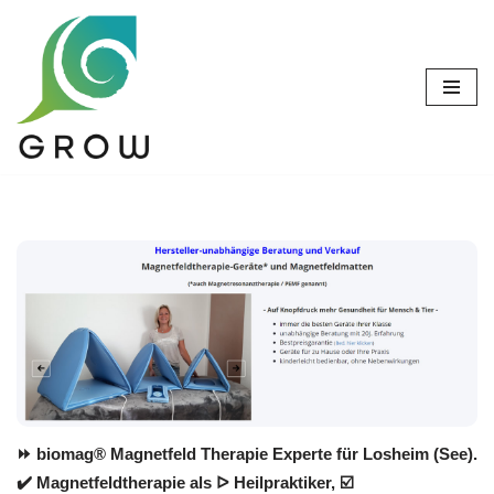
Zum
Inhalt
springen
⏩ biomag® Magnetfeld Therapie Experte für Losheim (See).
✔️ Magnetfeldtherapie als ᐅ Heilpraktiker, ☑️