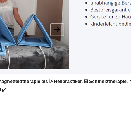
Magnetfeldtherapie als ᐅ Heilpraktiker, ☑️ Schmerztherapie
 ✔️.