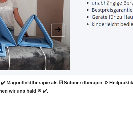
✔️ Magnetfeldtherapie als ☑️ Schmerztherapie, ᐅ Heilprakt
hen wir uns bald ✉ ✔️.