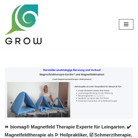
Zum
Inhalt
springen
⏩ biomag® Magnetfeld Therapie Experte für Leingarten. ✔️
Magnetfeldtherapie als ᐅ Heilpraktiker, ☑️ Schmerztherapie,