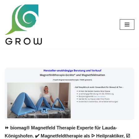
Zum
Inhalt
springen
⏩ biomag® Magnetfeld Therapie Experte für Lauda-
Königshofen. ✔️ Magnetfeldtherapie als ᐅ Heilpraktiker, ☑️