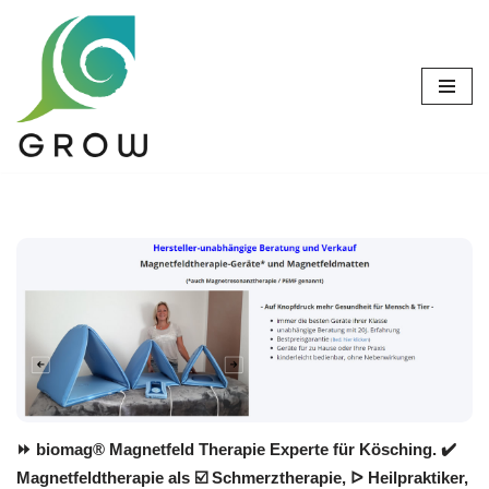
Zum
Inhalt
springen
⏩ biomag® Magnetfeld Therapie Experte für Kösching. ✔️
Magnetfeldtherapie als ☑️ Schmerztherapie, ᐅ Heilpraktiker,