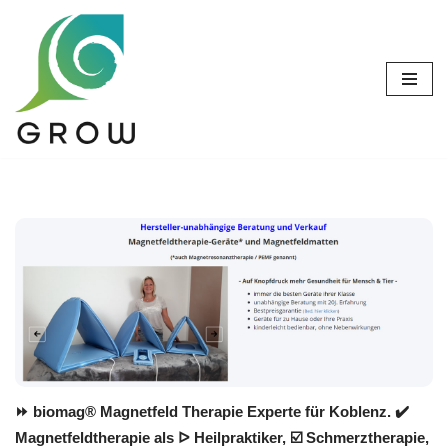
Zum
Inhalt
springen
⏩ biomag® Magnetfeld Therapie Experte für Koblenz. ✔️
Magnetfeldtherapie als ᐅ Heilpraktiker, ☑️ Schmerztherapie,