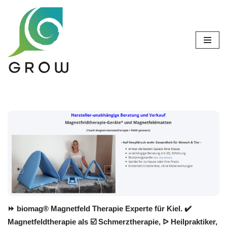
Zum
Inhalt
springen
⏩ biomag® Magnetfeld Therapie Experte für Kiel. ✔️
Magnetfeldtherapie als ☑️ Schmerztherapie, ᐅ Heilpraktiker,