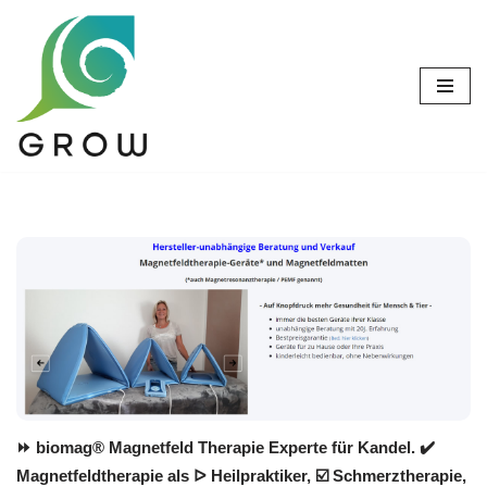
Zum
Inhalt
springen
⏩ biomag® Magnetfeld Therapie Experte für Kandel. ✔️
Magnetfeldtherapie als ᐅ Heilpraktiker, ☑️ Schmerztherapie,