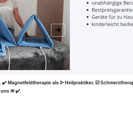
✔️ Magnetfeldtherapie als ᐅ Heilpraktiker, ☑️ Schmerzthe
 uns ✉ ✔️.