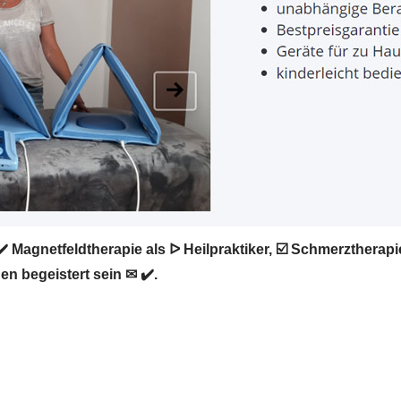
 Magnetfeldtherapie als ᐅ Heilpraktiker, ☑️ Schmerzthera
en begeistert sein ✉ ✔️.