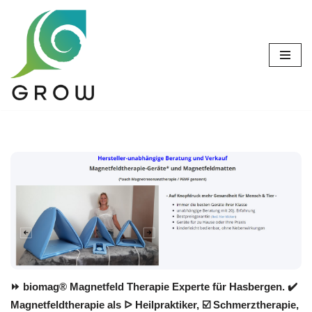
Zum
Inhalt
springen
⏩ biomag® Magnetfeld Therapie Experte für Hasbergen. ✔️
Magnetfeldtherapie als ᐅ Heilpraktiker, ☑️ Schmerztherapie,