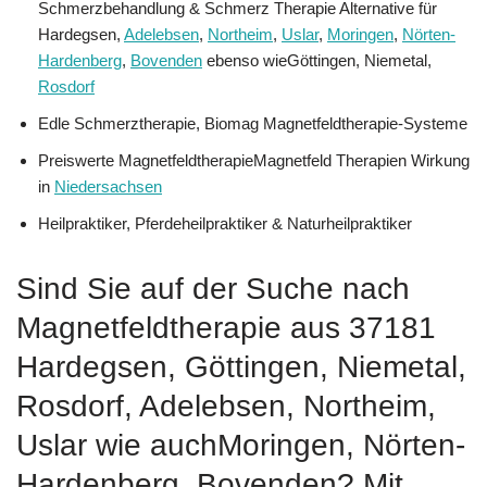
Schmerzbehandlung & Schmerz Therapie Alternative für
Hardegsen,
Adelebsen
,
Northeim
,
Uslar
,
Moringen
,
Nörten-
Hardenberg
,
Bovenden
ebenso wieGöttingen, Niemetal,
Rosdorf
Edle Schmerztherapie, Biomag Magnetfeldtherapie-Systeme
Preiswerte MagnetfeldtherapieMagnetfeld Therapien Wirkung
in
Niedersachsen
Heilpraktiker, Pferdeheilpraktiker & Naturheilpraktiker
Sind Sie auf der Suche nach
Magnetfeldtherapie aus 37181
Hardegsen, Göttingen, Niemetal,
Rosdorf, Adelebsen, Northeim,
Uslar wie auchMoringen, Nörten-
Hardenberg, Bovenden? Mit