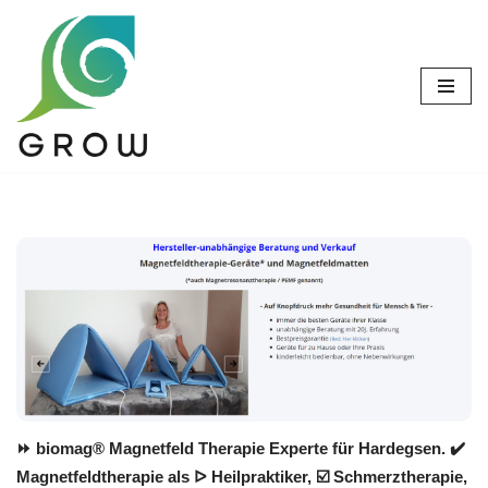
Zum
Inhalt
springen
⏩ biomag® Magnetfeld Therapie Experte für Hardegsen. ✔️
Magnetfeldtherapie als ᐅ Heilpraktiker, ☑️ Schmerztherapie,