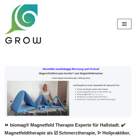
Zum
Inhalt
springen
⏩ biomag® Magnetfeld Therapie Experte für Hallstadt. ✔️
Magnetfeldtherapie als ☑️ Schmerztherapie, ᐅ Heilpraktiker,