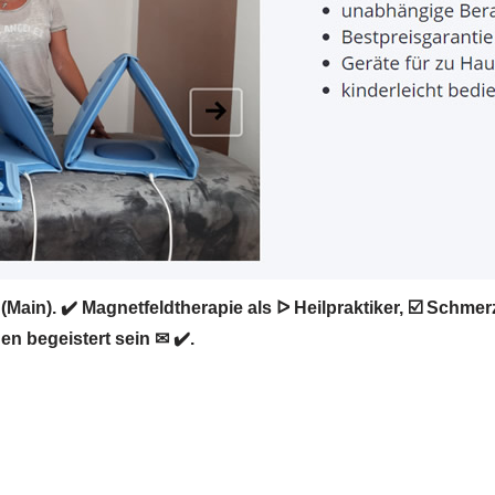
ain). ✔️ Magnetfeldtherapie als ᐅ Heilpraktiker, ☑️ Schm
en begeistert sein ✉ ✔️.