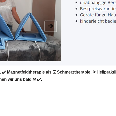
 ✔️ Magnetfeldtherapie als ☑️ Schmerztherapie, ᐅ Heilprak
hen wir uns bald ✉ ✔️.