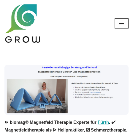
Zum
Inhalt
springen
⏩ biomag® Magnetfeld Therapie Experte für
Fürth
. ✔️
Magnetfeldtherapie als ᐅ Heilpraktiker, ☑️ Schmerztherapie,