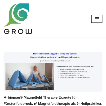
Zum
Inhalt
springen
⏩ biomag® Magnetfeld Therapie Experte für
Fürstenfeldbruck. ✔️ Magnetfeldtherapie als ᐅ Heilpraktiker,