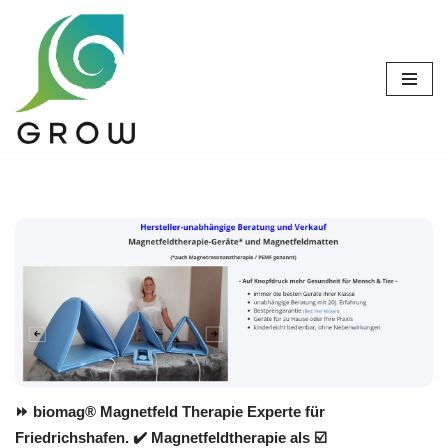
Zum
Inhalt
springen
⏩ biomag® Magnetfeld Therapie Experte für
Friedrichshafen. ✔️ Magnetfeldtherapie als ☑️