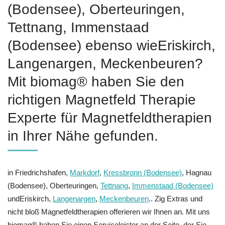
(Bodensee), Oberteuringen,
Tettnang, Immenstaad
(Bodensee) ebenso wieEriskirch,
Langenargen, Meckenbeuren?
Mit biomag® haben Sie den
richtigen Magnetfeld Therapie
Experte für Magnetfeldtherapien
in Ihrer Nähe gefunden.
in Friedrichshafen,
Markdorf
,
Kressbronn (Bodensee)
, Hagnau
(Bodensee), Oberteuringen,
Tettnang
,
Immenstaad (Bodensee)
undEriskirch,
Langenargen
,
Meckenbeuren
.. Zig Extras und
nicht bloß Magnetfeldtherapien offerieren wir Ihnen an. Mit uns
biomag® haben Sie einen Serviceleister an der Seite, der Sie