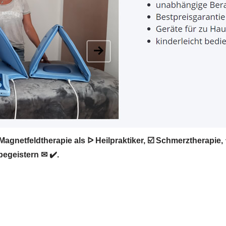
Magnetfeldtherapie als ᐅ Heilpraktiker, ☑️ Schmerztherapi
begeistern ✉ ✔️.