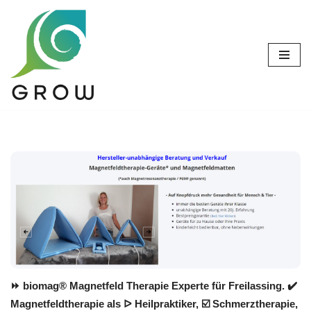
Zum
Inhalt
springen
⏩ biomag® Magnetfeld Therapie Experte für Freilassing. ✔️
Magnetfeldtherapie als ᐅ Heilpraktiker, ☑️ Schmerztherapie,