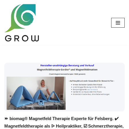
Zum
Inhalt
springen
⏩ biomag® Magnetfeld Therapie Experte für Felsberg. ✔️
Magnetfeldtherapie als ᐅ Heilpraktiker, ☑️ Schmerztherapie,