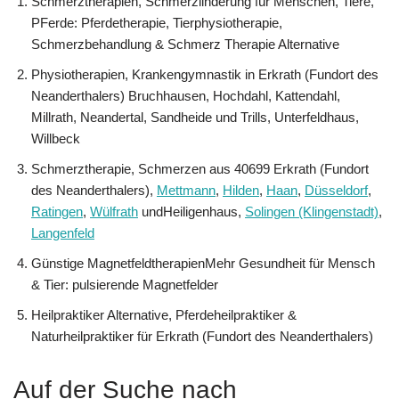
Schmerztherapien, Schmerzlinderung für Menschen, Tiere,
PFerde: Pferdetherapie, Tierphysiotherapie,
Schmerzbehandlung & Schmerz Therapie Alternative
Physiotherapien, Krankengymnastik in Erkrath (Fundort des
Neanderthalers) Bruchhausen, Hochdahl, Kattendahl,
Millrath, Neandertal, Sandheide und Trills, Unterfeldhaus,
Willbeck
Schmerztherapie, Schmerzen aus 40699 Erkrath (Fundort
des Neanderthalers),
Mettmann
,
Hilden
,
Haan
,
Düsseldorf
,
Ratingen
,
Wülfrath
undHeiligenhaus,
Solingen (Klingenstadt)
,
Langenfeld
Günstige MagnetfeldtherapienMehr Gesundheit für Mensch
& Tier: pulsierende Magnetfelder
Heilpraktiker Alternative, Pferdeheilpraktiker &
Naturheilpraktiker für Erkrath (Fundort des Neanderthalers)
Auf der Suche nach