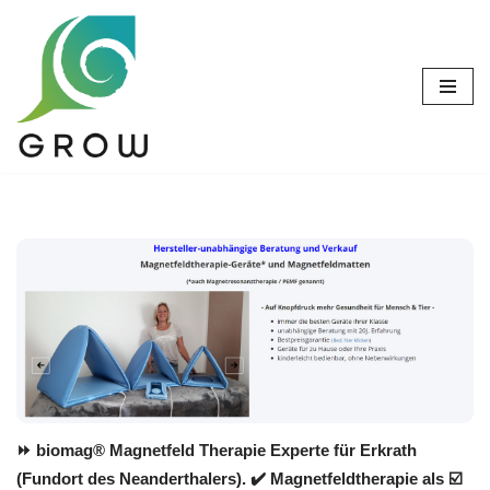
Zum
Inhalt
springen
⏩ biomag® Magnetfeld Therapie Experte für Erkrath
(Fundort des Neanderthalers). ✔️ Magnetfeldtherapie als ☑️