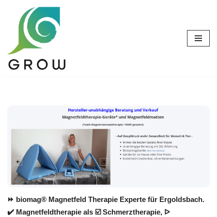
Zum
Inhalt
springen
⏩ biomag® Magnetfeld Therapie Experte für Ergoldsbach.
✔️ Magnetfeldtherapie als ☑️ Schmerztherapie, ᐅ