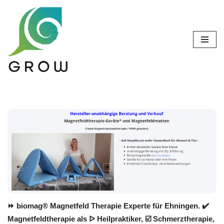
Zum
Inhalt
springen
⏩ biomag® Magnetfeld Therapie Experte für Ehningen. ✔️
Magnetfeldtherapie als ᐅ Heilpraktiker, ☑️ Schmerztherapie,