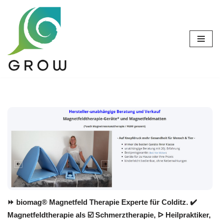
Zum
Inhalt
springen
⏩ biomag® Magnetfeld Therapie Experte für Colditz. ✔️
Magnetfeldtherapie als ☑️ Schmerztherapie, ᐅ Heilpraktiker,