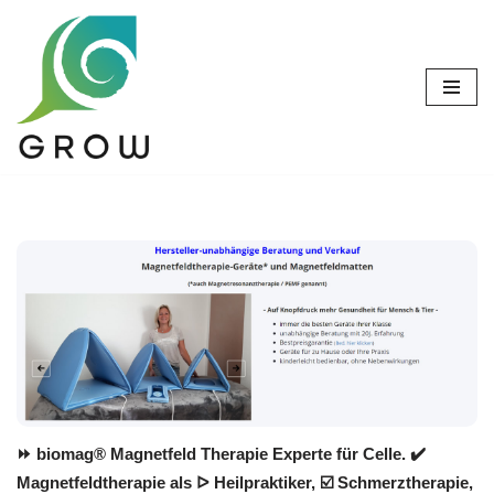
Zum
Inhalt
springen
⏩ biomag® Magnetfeld Therapie Experte für Celle. ✔️
Magnetfeldtherapie als ᐅ Heilpraktiker, ☑️ Schmerztherapie,