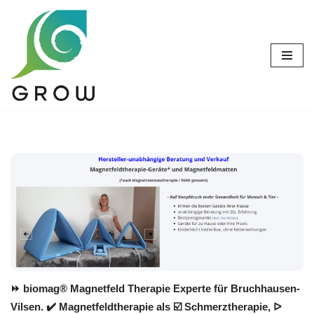
Zum
Inhalt
springen
⏩ biomag® Magnetfeld Therapie Experte für Bruchhausen-
Vilsen. ✔️ Magnetfeldtherapie als ☑️ Schmerztherapie, ᐅ