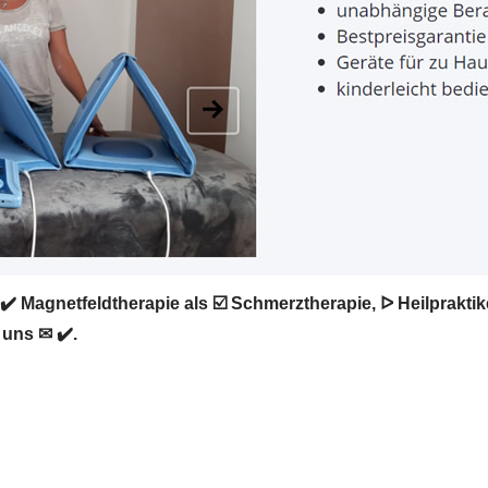
✔️ Magnetfeldtherapie als ☑️ Schmerztherapie, ᐅ Heilprakt
 uns ✉ ✔️.