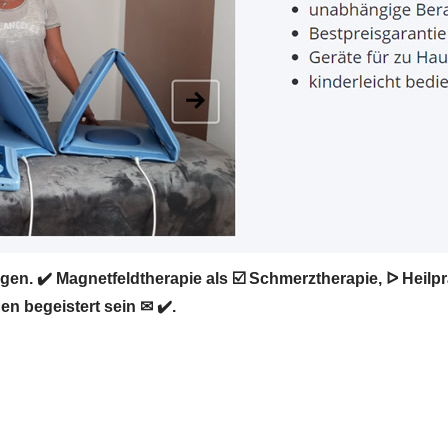
en. ✔️ Magnetfeldtherapie als ☑️ Schmerztherapie, ᐅ Heilp
en begeistert sein ✉ ✔️.