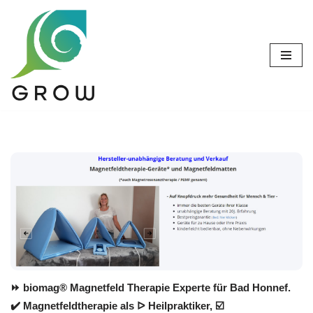
Zum
Inhalt
springen
⏩ biomag® Magnetfeld Therapie Experte für Bad Honnef.
✔️ Magnetfeldtherapie als ᐅ Heilpraktiker, ☑️