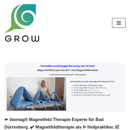
Zum
Inhalt
springen
⏩ biomag® Magnetfeld Therapie Experte für Bad
Dürrenberg. ✔️ Magnetfeldtherapie als ᐅ Heilpraktiker, ☑️