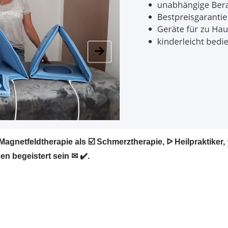
 Magnetfeldtherapie als ☑️ Schmerztherapie, ᐅ Heilpraktike
en begeistert sein ✉ ✔️.