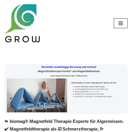
Zum
Inhalt
springen
⏩ biomag® Magnetfeld Therapie Experte für Algermissen.
✔️ Magnetfeldtherapie als ☑️ Schmerztherapie, ᐅ