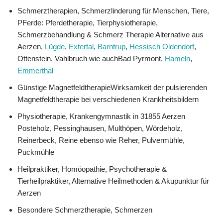
Schmerztherapien, Schmerzlinderung für Menschen, Tiere,
PFerde: Pferdetherapie, Tierphysiotherapie,
Schmerzbehandlung & Schmerz Therapie Alternative aus
Aerzen,
Lügde
,
Extertal
,
Barntrup
,
Hessisch Oldendorf
,
Ottenstein, Vahlbruch wie auchBad Pyrmont,
Hameln
,
Emmerthal
Günstige MagnetfeldtherapieWirksamkeit der pulsierenden
Magnetfeldtherapie bei verschiedenen Krankheitsbildern
Physiotherapie, Krankengymnastik in 31855 Aerzen
Posteholz, Pessinghausen, Multhöpen, Wördeholz,
Reinerbeck, Reine ebenso wie Reher, Pulvermühle,
Puckmühle
Heilpraktiker, ‎Homöopathie, ‎Psychotherapie &
‎Tierheilpraktiker, Alternative Heilmethoden & Akupunktur für
Aerzen
Besondere Schmerztherapie, Schmerzen