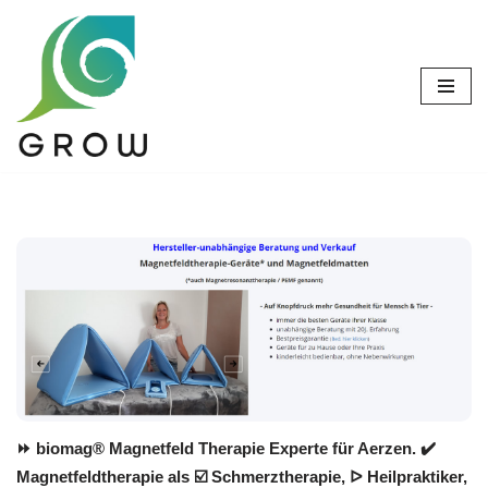
Zum
Inhalt
springen
⏩ biomag® Magnetfeld Therapie Experte für Aerzen. ✔️
Magnetfeldtherapie als ☑️ Schmerztherapie, ᐅ Heilpraktiker,